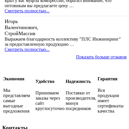
Брал у вас муфты компрессии, обратил внимание, что
оптовикам вы предлагаете цену …
Смотреть полностью...
Игорь
Валентинович,
СтройМассив
Выражаем благодарность коллективу "ПЛС Инжиниринг"
за предоставленную продукцию …
Смотреть полностью...
Показать больше отзывов
Экономия
Гарантия
Удобство
Надежность
Мы
Вся
Принимаем
Поставки от
представляем
продукция
заказы через
производителя,
самые
имеет
сайт
минуя
выгодные
сертификаты
круглосуточно
посредников
предложения
качества
Контакты