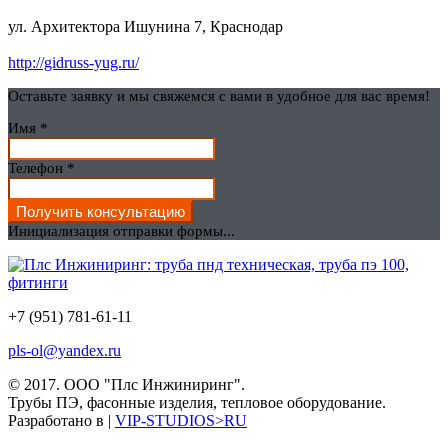
ул. Архитектора Ишунина 7, Краснодар
http://gidruss-yug.ru/
Оставьте заявку и мы свяжемся с вами в удобное для вас время!
Имя
*
Телефон
*
Получить консультацию
Инициализация отправки формы...
+7 (951) 781-61-11
pls-ol@yandex.ru
© 2017.
ООО "Плс Инжиниринг".
Трубы ПЭ, фасонные изделия, тепловое оборудование.
Разработано в |
VIP-STUDIOS>RU