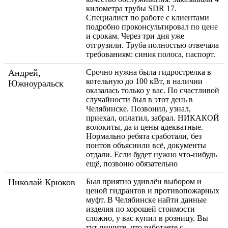
километра трубы SDR 17.
Специалист по работе с клиентами
подробно проконсультировал по цене
и срокам. Через три дня уже
отгрузили. Труба полностью отвечала
требованиям: синия полоса, паспорт.
Андрей,
Срочно нужна была гидрострелка в
котельную до 100 кВт, в наличии
Южноуральск
оказалась только у вас. По счастливой
случайности был в этот день в
Челябинске. Позвонил, узнал,
приехал, оплатил, забрал. НИКАКОЙ
волокиты, да и цены адекватные.
Нормально ребята сработали, без
понтов объяснили всё, документы
отдали. Если будет нужно что-нибудь
ещё, позвоню обязательно
Николай Крюков
Был приятно удивлён выбором и
ценой гидрантов и противопожарных
муфт. В Челябинске найти данные
изделия по хорошей стоимости
сложно, у вас купил в розницу. Вы
тут пишите, что работаете с