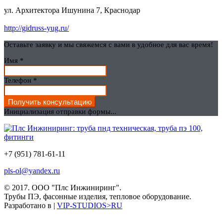
ул. Архитектора Ишунина 7, Краснодар
http://gidruss-yug.ru/
Оставьте заявку и мы свяжемся с вами в удобное для вас время!
Имя
*
Телефон
*
Получить консультацию
Инициализация отправки формы...
+7 (951) 781-61-11
pls-ol@yandex.ru
© 2017.
ООО "Плс Инжиниринг".
Трубы ПЭ, фасонные изделия, тепловое оборудование.
Разработано в |
VIP-STUDIOS>RU