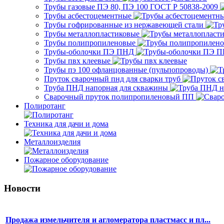
Трубы газовые ПЭ 80, ПЭ 100 ГОСТ Р 50838-2009
Трубы асбестоцементные
Трубы гофрированные из нержавеющей стали
Трубы металлопластиковые
Трубы полипропиленовые
Трубы-оболочки ПЭ ПНД
Трубы пвх клеевые
Трубы пэ 100 офланцованные (пульпопроводы)
Пруток сварочный пнд для сварки труб
Труба ПНД напорная для скважины
Сварочный пруток полипропиленовый ПП
Полиротанг
Техника для дачи и дома
Металлоизделия
Пожарное оборудование
Новости
Продажа измельчителя и агломератора пластмасс и пл...