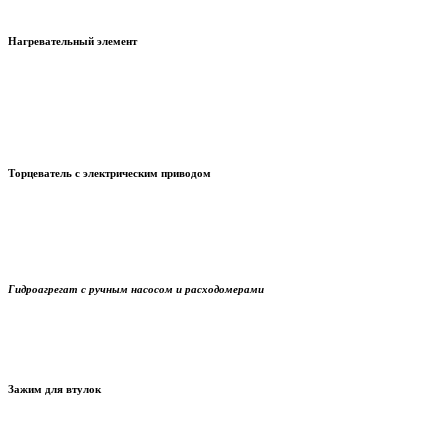
обеспечивает равномерный
прогрев и плавление.
Нагревательный элемент
П
окрыт специальным противоприлипающим составом.
Регулировка
температур осуществляется через цифровой блок. Таймер позволяет
задать настройки времени.
снимает оксидную плёнку, а также
Торцеватель
с электрическим приводом
гарантирует пропорциональность торцов. Состоит из фиксатора
рабочего положения, дисков с двусторонними ножами, привода.
передаёт усилие,
Гидроагрегат
с ручным насосом и расходомерами
управляется нажимным рычагом и устройством протоколирования.
d 315-630 мм
Зажим для втулок