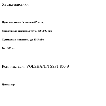
Характеристики
Производитель. Волжанин (Россия)
Допустимые диаметры труб. 450..800 мм
Суммарная мощность. до 15,5 кВт
Вес. 992 кг
Комплектация
VOLZHANIN
SSPT
800 Э
выравнивает положение труб и фитингов. Оснащён хомутами
Центратор
для крепления и зажимами. Встроенные гидроцилиндры приводят в
движение раму, за счёт чего достигается необходимый уровень
фиксации.