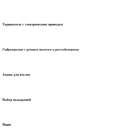
снимает оксидную плёнку, а также гар
Торцеватель
с электрическим приводом
передаёт усилие, управляет
Гидроагрегат
с ручным насосом и расходомерами
d 315-630 мм
Зажим для втулок
110...125 мм
Набор вкладышей
для перевозки
Ящик