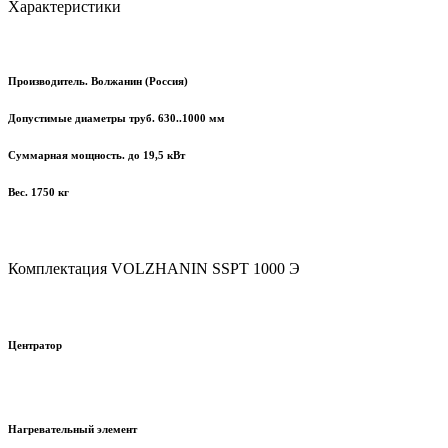
Характеристики
Производитель. Волжанин (Россия)
Допустимые диаметры труб. 630..1000 мм
Суммарная мощность. до 19,5 кВт
Вес. 1750 кг
Комплектация
VOLZHANIN
SSPT
1000 Э
выравнивает положение труб и фитингов. Оснащён хомутами дл
Центратор
обеспечивает равномерный
прогрев и плавление. П
Нагревательный элемент
настройки времени.