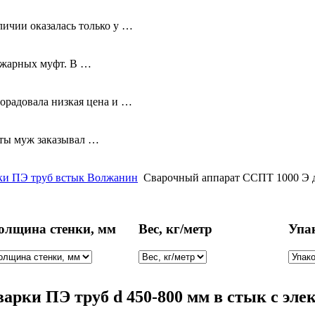
личии оказалась только у …
ожарных муфт. В …
орадовала низкая цена и …
оты муж заказывал …
ки ПЭ труб встык Волжанин
Cварочный аппарат ССПТ 1000 Э дл
олщина стенки, мм
Вес, кг/метр
Упа
арки ПЭ труб d 450-800 мм в стык с эле