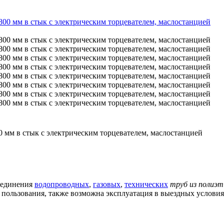
 мм в стык с электрическим торцевателем, маслостанцией
оединения
водопроводных
,
газовых
,
технических
труб из полиэт
 пользования, также возможна эксплуатация в выездных услови