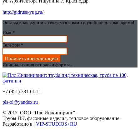
ул. Архитектора Ишунина 7, Краснодар
http://gidruss-yug.ru/
Оставьте заявку и мы свяжемся с вами в удобное для вас время!
Имя
*
Телефон
*
Получить консультацию
Инициализация отправки формы...
+7 (951) 781-61-11
pls-ol@yandex.ru
© 2017.
ООО "Плс Инжиниринг".
Трубы ПЭ, фасонные изделия, тепловое оборудование.
Разработано в |
VIP-STUDIOS>RU