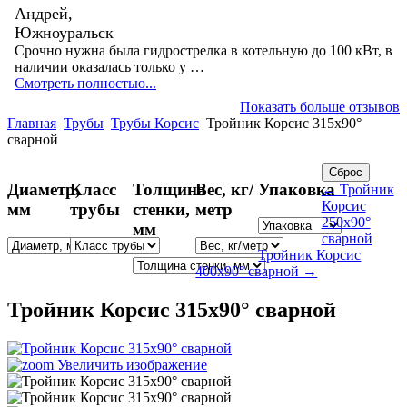
Андрей,
Южноуральск
Срочно нужна была гидрострелка в котельную до 100 кВт, в
наличии оказалась только у …
Смотреть полностью...
Показать больше отзывов
Главная
Трубы
Трубы Корсис
Тройник Корсис 315x90°
сварной
Диаметр,
Класс
Толщина
Вес, кг/
Упаковка
← Тройник
Корсис
мм
трубы
стенки,
метр
250x90°
мм
сварной
Тройник Корсис
400x90° сварной →
Тройник Корсис 315x90° сварной
Увеличить изображение