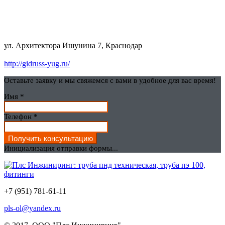
ул. Архитектора Ишунина 7, Краснодар
http://gidruss-yug.ru/
Оставьте заявку и мы свяжемся с вами в удобное для вас время!
Имя
*
Телефон
*
Получить консультацию
Инициализация отправки формы...
+7 (951) 781-61-11
pls-ol@yandex.ru