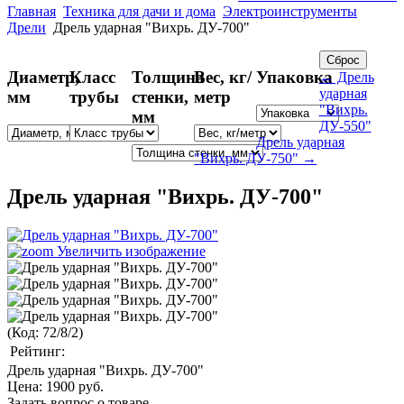
Главная
Техника для дачи и дома
Электроинструменты
Дрели
Дрель ударная "Вихрь. ДУ-700"
Диаметр,
Класс
Толщина
Вес, кг/
Упаковка
← Дрель
ударная
мм
трубы
стенки,
метр
"Вихрь.
мм
ДУ-550"
Дрель ударная
"Вихрь. ДУ-750" →
Дрель ударная "Вихрь. ДУ-700"
Увеличить изображение
(Код:
72/8/2
)
Рейтинг:
Дрель ударная "Вихрь. ДУ-700"
Цена:
1900 руб.
Задать вопрос о товаре