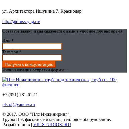
ул. Архитектора Ишунина 7, Краснодар
http://gidruss-yug.ru/
Оставьте заявку и мы свяжемся с вами в удобное для вас время!
Имя
*
Телефон
*
Получить консультацию
Инициализация отправки формы...
+7 (951) 781-61-11
pls-ol@yandex.ru
© 2017.
ООО "Плс Инжиниринг".
Трубы ПЭ, фасонные изделия, тепловое оборудование.
Разработано в |
VIP-STUDIOS>RU