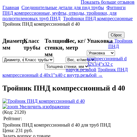
Показать больше отзывов
Главная
Соединительные детали для пнд трубы
Фитинги
ПНД компрессионные, муфты, отводы, тройники, для
полиэтиленовых труб ПНД
Тройники ПНД компрессионные
Тройник ПНД компрессионный d 40
Диаметр,
Класс
Толщина
Вес, кг/
Упаковка
← Тройник
ПНД
мм
трубы
стенки,
метр
мм
компрессионный d
32х3/4''х32 с
наруж.резьбой
Тройник ПНД
компрессионный d 40х1''х40 с внутр.резьбой →
Тройник ПНД компрессионный d 40
Увеличить изображение
(Код:
2120
)
Рейтинг:
Тройник ПНД компрессионный d 40 для труб ПНД
Цена:
231 руб.
Задать вопрос о товаре