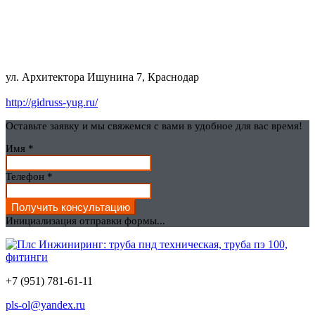
ул. Архитектора Ишунина 7, Краснодар
http://gidruss-yug.ru/
Оставьте заявку и мы свяжемся с вами в удобное для вас время!
Имя
*
Телефон
*
Получить консультацию
Инициализация отправки формы...
+7 (951) 781-61-11
pls-ol@yandex.ru