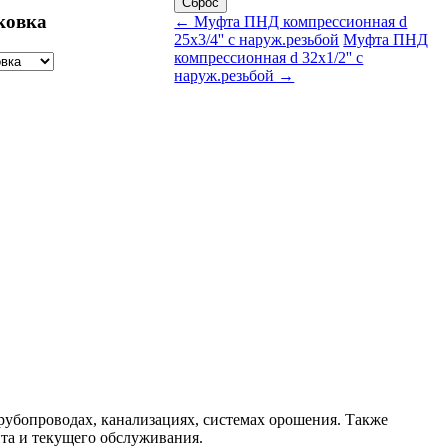
ковка
← Муфта ПНД компрессионная d
25х3/4'' с наруж.резьбой
Муфта ПНД
компрессионная d 32х1/2'' с
наруж.резьбой →
рубопроводах, канализациях, системах орошения. Также
та и текущего обслуживания.