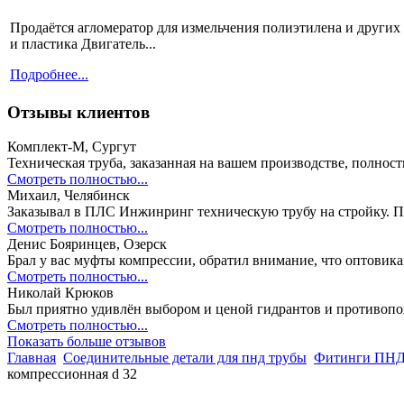
Продаётся агломератор для измельчения полиэтилена и других 
и пластика Двигатель...
Подробнее...
Отзывы клиентов
Комплект-М, Сургут
Техническая труба, заказанная на вашем производстве, полнос
Смотреть полностью...
Михаил, Челябинск
Заказывал в ПЛС Инжинринг техническую трубу на стройку. П
Смотреть полностью...
Денис Бояринцев, Озерск
Брал у вас муфты компрессии, обратил внимание, что оптовик
Смотреть полностью...
Николай Крюков
Был приятно удивлён выбором и ценой гидрантов и противоп
Смотреть полностью...
Показать больше отзывов
Главная
Соединительные детали для пнд трубы
Фитинги ПНД 
компрессионная d 32