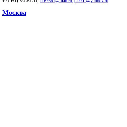
+7 (951) 781-61-11,
1163661@mail.ru
,
pls001@yandex.ru
Москва