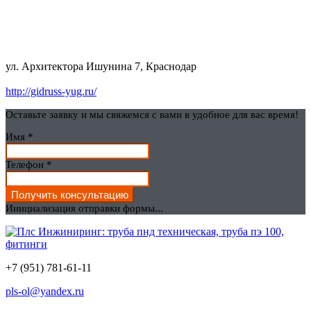
ул. Архитектора Ишунина 7, Краснодар
http://gidruss-yug.ru/
Оставьте заявку и мы свяжемся с вами в удобное для вас время!
Имя
*
Телефон
*
Получить консультацию
Инициализация отправки формы...
+7 (951) 781-61-11
pls-ol@yandex.ru