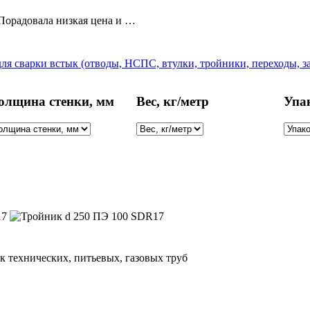
Порадовала низкая цена и …
я сварки встык (отводы, НСПС, втулки, тройники, переходы, з
олщина стенки, мм
Вес, кг/метр
Упа
 технических, питьевых, газовых труб