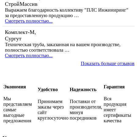
СтройМассив
Выражаем благодарность коллективу "ПЛС Инжиниринг"
за предоставленную продукцию …
Смотреть полностью...
Комплект-М,
Сургут
Техническая труба, заказанная на вашем производстве,
полностью соответствовала …
Смотреть полностью...
Показать больше отзывов
Экономия
Гарантия
Удобство
Надежность
Мы
Вся
Принимаем
Поставки от
представляем
продукция
заказы через
производителя,
самые
имеет
сайт
минуя
выгодные
сертификаты
круглосуточно
посредников
предложения
качества