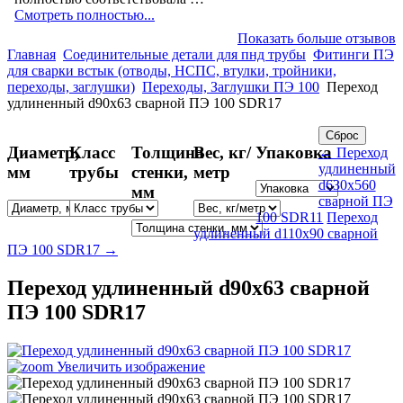
Смотреть полностью...
Показать больше отзывов
Главная
Соединительные детали для пнд трубы
Фитинги ПЭ
для сварки встык (отводы, НСПС, втулки, тройники,
переходы, заглушки)
Переходы, Заглушки ПЭ 100
Переход
удлиненный d90х63 сварной ПЭ 100 SDR17
Диаметр,
Класс
Толщина
Вес, кг/
Упаковка
← Переход
удлиненный
мм
трубы
стенки,
метр
d630х560
мм
сварной ПЭ
100 SDR11
Переход
удлиненный d110х90 сварной
ПЭ 100 SDR17 →
Переход удлиненный d90х63 сварной
ПЭ 100 SDR17
Увеличить изображение