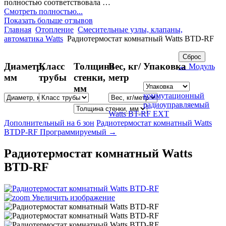
полностью соответствовала …
Смотреть полностью...
Показать больше отзывов
Главная
Отопление
Смесительные узлы, клапаны,
автоматика Watts
Радиотермостат комнатный Watts BTD-RF
Диаметр,
Класс
Толщина
Вес, кг/
Упаковка
← Модуль
мм
трубы
стенки,
метр
мм
коммутационный
радиоуправляемый
Watts BT-RF EXT
Дополнительный на 6 зон
Радиотермостат комнатный Watts
BTDP-RF Программируемый →
Радиотермостат комнатный Watts
BTD-RF
Увеличить изображение