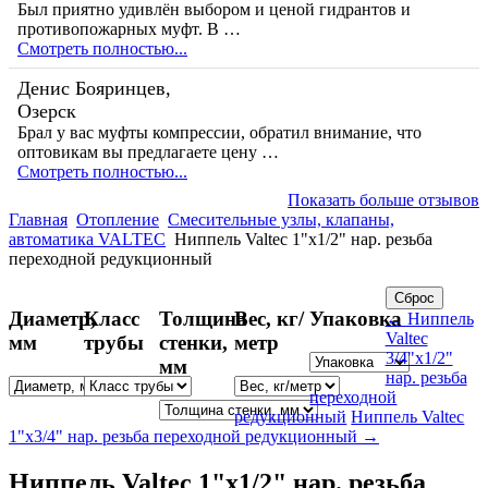
Был приятно удивлён выбором и ценой гидрантов и
противопожарных муфт. В …
Смотреть полностью...
Денис Бояринцев,
Озерск
Брал у вас муфты компрессии, обратил внимание, что
оптовикам вы предлагаете цену …
Смотреть полностью...
Показать больше отзывов
Главная
Отопление
Смесительные узлы, клапаны,
автоматика VALTEC
Ниппель Valtec 1"х1/2" нар. резьба
переходной редукционный
Диаметр,
Класс
Толщина
Вес, кг/
Упаковка
← Ниппель
Valtec
мм
трубы
стенки,
метр
3/4"х1/2"
мм
нар. резьба
переходной
редукционный
Ниппель Valtec
1"х3/4" нар. резьба переходной редукционный →
Ниппель Valtec 1"х1/2" нар. резьба