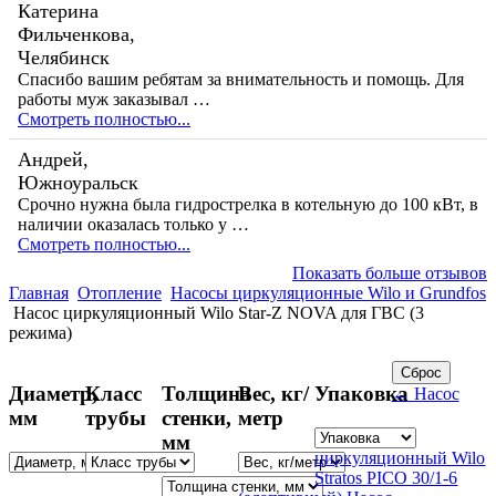
Катерина
Фильченкова,
Челябинск
Спасибо вашим ребятам за внимательность и помощь. Для
работы муж заказывал …
Смотреть полностью...
Андрей,
Южноуральск
Срочно нужна была гидрострелка в котельную до 100 кВт, в
наличии оказалась только у …
Смотреть полностью...
Показать больше отзывов
Главная
Отопление
Насосы циркуляционные Wilo и Grundfos
Насос циркуляционный Wilo Star-Z NOVA для ГВС (3
режима)
Диаметр,
Класс
Толщина
Вес, кг/
Упаковка
← Насос
мм
трубы
стенки,
метр
мм
циркуляционный Wilo
Stratos PICO 30/1-6