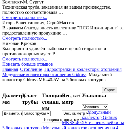
Комплект-М, Сургут
Техническая труба, заказанная на вашем производстве,
полностью соответствовала …
Смотреть полностью...
Игорь Валентинович, СтройМассив
Выражаем благодарность коллективу "ПЛС Инжиниринг" за
предоставленную продукцию …
Смотреть полностью...
Николай Крюков
Был приятно удивлён выбором и ценой гидрантов и
противопожарных муфт. В …
Смотреть полностью...
Показать больше отзывов
Главная
Отопление
Гидрострелки и коллекторы отопления
Модульные коллекторы отопления Gidruss
Модульный
коллектор Gidruss MK-40-5V на 5 боковых контуров
Диаметр,
Класс
Толщина
Вес, кг/
Упаковка
мм
трубы
стенки,
метр
мм
← Модульный
коллектор Gidruss
MKSS-40-5V из нержавейки на
5 боковых контуров
Модульный коллектор отопления на 4