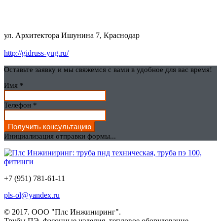
ул. Архитектора Ишунина 7, Краснодар
http://gidruss-yug.ru/
Оставьте заявку и мы свяжемся с вами в удобное для вас время!
Имя
*
Телефон
*
Получить консультацию
Инициализация отправки формы...
+7 (951) 781-61-11
pls-ol@yandex.ru
© 2017.
ООО "Плс Инжиниринг".
Трубы ПЭ, фасонные изделия, тепловое оборудование.