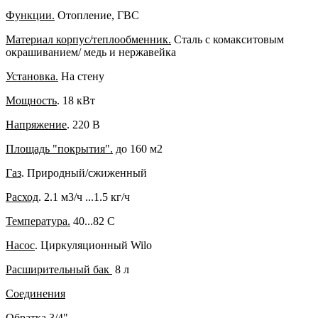
Функции.
Отопление, ГВС
Материал корпус/теплообменник.
Сталь с комакситовым
окрашиванием/ медь и нержавейка
Установка.
На стену
Мощность
. 18 кВт
Напряжение
. 220 В
Площадь "покрытия".
до 160 м2
Газ
. Природный/сжиженный
Расход
.
2.1 м3/ч ...1.5 кг/ч
Температура.
40...82
C
Насос
. Циркуляционный Wilo
Расширительный бак
8 л
Соединения
Обратка 3/4"