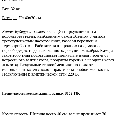
Вес.
32 кг
Размеры
70x40x30 см
Котел Будерус Логомакс
оснащён циркуляционным
водонагревателем, м
ембранным баком объёмом 8 литров,
трехступенчатым насосом Вило, газовой горелкой и
термоприборами. Работает на природном газе, можно
переоборудовать для сжиженного, докупив жиклёры.
Камера
закрытого типа подразумевает принудительный продув от
встроенного вентилятора, продукты горения выводятся через
дымоход. Раздельные теплообменники позволяют
использовать котёл с водой практически любой жёсткости.
Подключение к электрической сети 220 В
.
Преимущества комплектации Logamax U072-18K
Компактность.
Ширина всего 40 см, вес не превышает 30