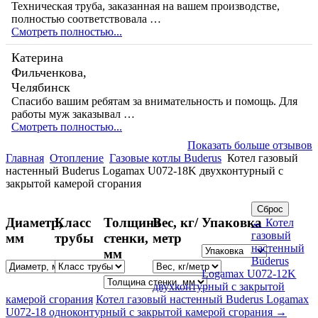
Техническая труба, заказанная на вашем производстве,
полностью соответствовала …
Смотреть полностью...
Катерина
Фильченкова,
Челябинск
Спасибо вашим ребятам за внимательность и помощь. Для
работы муж заказывал …
Смотреть полностью...
Показать больше отзывов
Главная
Отопление
Газовые котлы Buderus
Котел газовый
настенный Buderus Logamax U072-18K двухконтурный с
закрытой камерой сгорания
Диаметр,
Класс
Толщина
Вес, кг/
Упаковка
← Котел
газовый
мм
трубы
стенки,
метр
настенный
мм
Buderus
Logamax U072-12K
двухконтурный с закрытой
камерой сгорания
Котел газовый настенный Buderus Logamax
U072-18 одноконтурный с закрытой камерой сгорания →